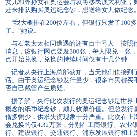
女儿和外孙女在奥运会后就将移民澳大利亚，
赶来排队购买奥运纪念钞，想送给女儿做纪念
“我大概排在200位左右，但银行只发了100
了。”她说。
与石老太太相同遭遇的还有百十号人。按照
消息，该银行网点要发300张，每人限兑一张，
点开始兑换，兑换的持续时间仅有十几分钟。
记者从央行上海总部获知，当天他们也接到
话。由于奥运纪念钞发行量少，很多市民都买
否自己截留产生质疑。
据了解，央行此次发行的奥运纪念钞是世界
概念的纸币纪念钞，颇具收藏价值。但总发行量
僧多粥少，供求失衡现象十分严重。此次在上
会兑换的仅4.32万张，分别在工商银行、农业
行、建设银行、交通银行、浦东发展银行和上