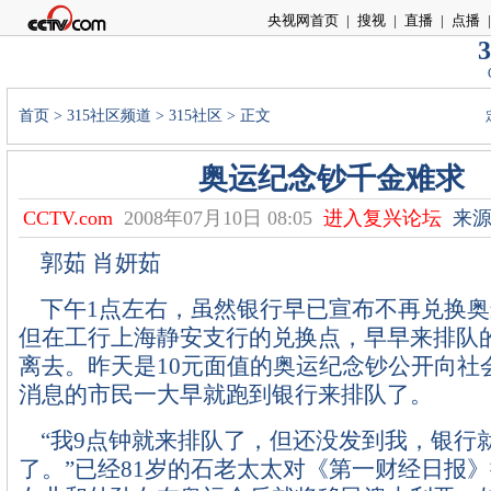
央视网首页
|
搜视
|
直播
|
点播
|
3
首页
>
315社区频道
>
315社区
> 正文
奥运纪念钞千金难求
CCTV.com
2008年07月10日 08:05
进入复兴论坛
来源
郭茹 肖妍茹
下午1点左右，虽然银行早已宣布不再兑换奥
但在工行上海静安支行的兑换点，早早来排队
离去。昨天是10元面值的奥运纪念钞公开向社
消息的市民一大早就跑到银行来排队了。
“我9点钟就来排队了，但还没发到我，银行
了。”已经81岁的石老太太对《第一财经日报