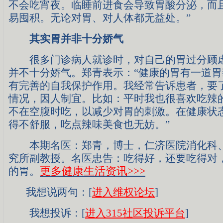
不会吃宵夜。临睡前进食会导致胃酸分泌，而
易囤积。无论对胃、对人体都无益处。”
其实胃并非十分娇气
很多门诊病人就诊时，对自己的胃过分顾虑
并不十分娇气。郑青表示：“健康的胃有一道
有完善的自我保护作用。我经常告诉患者，要
情况，因人制宜。比如：平时我也很喜欢吃辣
不在空腹时吃，以减少对胃的刺激。在健康状
得不舒服，吃点辣味美食也无妨。”
本期名医：郑青，博士，仁济医院消化科、
究所副教授。名医忠告：吃得好，还要吃得对
更多健康生活资讯
>>>
的胃。
我想说两句：[
进入维权论坛
]
我想投诉：[
进入315社区投诉平台
]