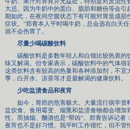
牛奶、果汁对养胃并无益处，特别是对反流性
大忌。因为牛奶中的蛋白、脂肪和糖份等会引
期如此，在夜间空腹状态下有可能对胃造成损
症状。”郑青本人平时喝牛奶，总会选在白天
就不会伤胃了。
尽量少喝碳酸饮料
碳酸饮料是多数年轻人和白领比较热衷的饮
味又解渴。但专家表示，碳酸饮料中的气体很
这类饮料含有较高的热量和各种添加剂，不宜
季，白开水、凉茶等才是最解渴的健康饮料。
少吃盐渍食品和夜宵
如今，胃癌的危害极大。大量流行病学资料
盐饮食、食用霉变、烟熏和盐渍食物都会增加
性。而抽烟、酗酒也是“帮凶”。郑青告诉记者
夜宵也不是好习惯。我平时工作很忙，但不管