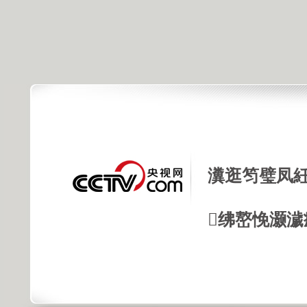
瀵逛笉璧凤紝
绋嶅悗灏濊