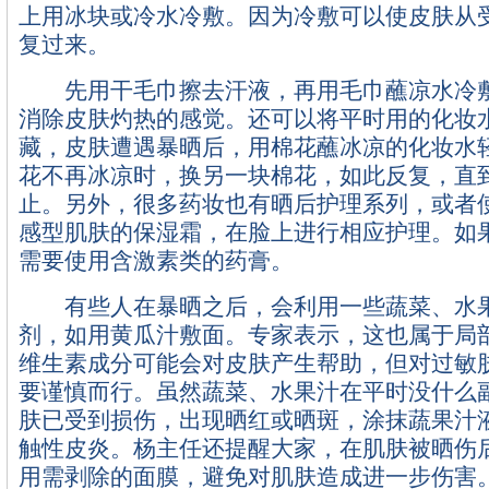
上用冰块或冷水冷敷。因为冷敷可以使皮肤从
复过来。
先用干毛巾擦去汗液，再用毛巾蘸凉水冷敷
消除皮肤灼热的感觉。还可以将平时用的化妆
藏，皮肤遭遇暴晒后，用棉花蘸冰凉的化妆水
花不再冰凉时，换另一块棉花，如此反复，直
止。另外，很多药妆也有晒后护理系列，或者
感型肌肤的保湿霜，在脸上进行相应护理。如
需要使用含激素类的药膏。
有些人在暴晒之后，会利用一些蔬菜、水果
剂，如用黄瓜汁敷面。专家表示，这也属于局
维生素成分可能会对皮肤产生帮助，但对过敏
要谨慎而行。虽然蔬菜、水果汁在平时没什么
肤已受到损伤，出现晒红或晒斑，涂抹蔬果汁
触性皮炎。杨主任还提醒大家，在肌肤被晒伤
用需剥除的面膜，避免对肌肤造成进一步伤害