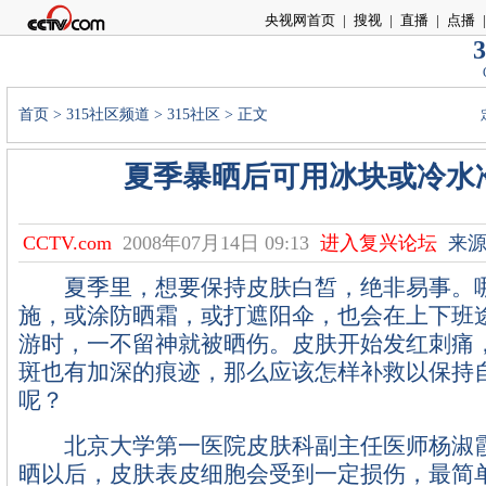
央视网首页
|
搜视
|
直播
|
点播
|
3
首页
>
315社区频道
>
315社区
> 正文
夏季暴晒后可用冰块或冷水
CCTV.com
2008年07月14日 09:13
进入复兴论坛
来源
夏季里，想要保持皮肤白皙，绝非易事。哪
施，或涂防晒霜，或打遮阳伞，也会在上下班
游时，一不留神就被晒伤。皮肤开始发红刺痛
斑也有加深的痕迹，那么应该怎样补救以保持
呢？
北京大学第一医院皮肤科副主任医师杨淑霞
晒以后，皮肤表皮细胞会受到一定损伤，最简