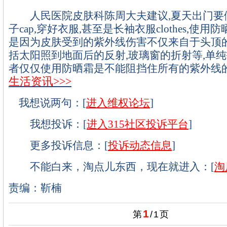
人民医院皮肤科陈周大夫建议,夏天出门要做
子cap,穿好衣服,甚至是长袖衣服clothes,使用防
是因为皮肤受到的紫外线伤害不仅来自于头顶的
括太阳照到地面后的反射,玻璃窗的折射等,单
者仅仅使用防晒霜是不能阻挡住所有的紫外线
生活资讯
>>>
我想说两句：[
进入维权论坛
]
我想投诉：[
进入315社区投诉平台
]
更多投诉信息：[
投诉动态信息
]
不能白来，淘点儿东西，现在就进入：[
淘
责编：靳楠
1
第
/
1
页