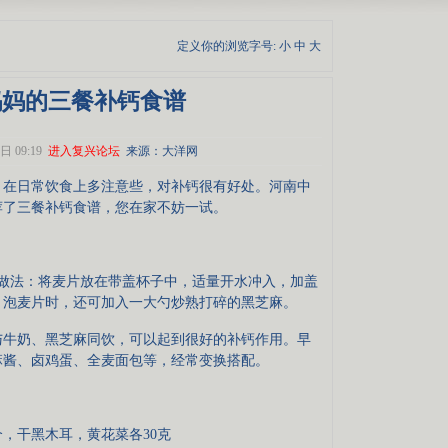
定义你的浏览字号:
小
中
大
妈妈的三餐补钙食谱
日 09:19
进入复兴论坛
来源：大洋网
在日常饮食上多注意些，对补钙很有好处。河南中
荐了三餐补钙食谱，您在家不妨一试。
做法：将麦片放在带盖杯子中，适量开水冲入，加盖
奶。泡麦片时，还可加入一大勺炒熟打碎的黑芝麻。
牛奶、黑芝麻同饮，可以起到很好的补钙作用。早
麻酱、卤鸡蛋、全麦面包等，经常变换搭配。
，干黑木耳，黄花菜各30克