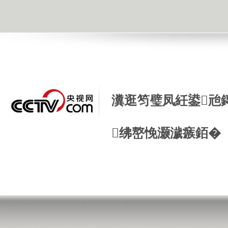
瀵逛笉璧凤紝鍙兘
绋嶅悗灏濊瘯銆�