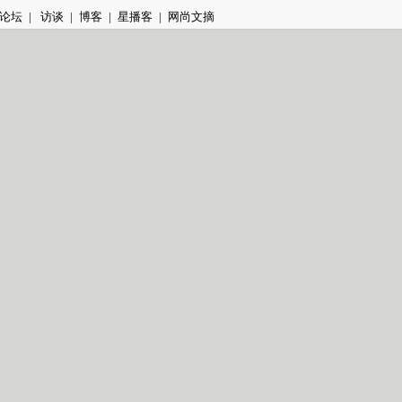
论坛
|
访谈
|
博客
|
星播客
|
网尚文摘