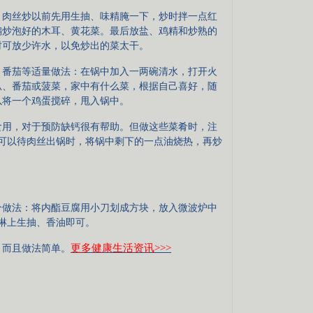
肉丝炒以前先用生抽、味精腌一下，炒时拌一点红
煸炒泡好的木耳、黄花菜。最后放盐、鸡精和炒熟的
时可放少许水，以免炒出的菜太干。
番茄等适量做法：在锅中加入一两碗清水，打开火
瓜、番茄或菠菜，家中有什么菜，根据自己喜好，随
以将一个鸡蛋搅碎，甩入锅中。
用，对于预防缺钙很有帮助。但做这些菜肴时，注
可以待肉丝出锅时，将锅中剩下的一点油烧热，再炒
个做法：将内酯豆腐用小刀划成方块，放入微波炉中
淋上生抽、香油即可。
更多健康生活资讯
>>>
而且做法简单。