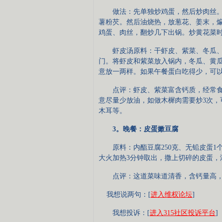
做法：先单独炒鸡蛋，然后炒肉丝。
薯粉芡。然后油烧热，放葱花、姜末，
鸡蛋、肉丝，翻炒几下出锅。炒黄花菜
虾皮汤原料：干虾皮、紫菜、冬瓜、
门。将虾皮和紫菜放入锅内，冬瓜、黄
意放一两样。如果午餐蛋白吃得少，可
点评：虾皮、紫菜富含钙质，经常食
意尽量少放油，如做木樨肉需要炒3次，
木耳等。
3。晚餐：皮蛋嫩豆腐
原料：内酯豆腐250克、无铅皮蛋1
大火加热3分钟取出，撒上切碎的皮蛋，
点评：这道菜味道清香，含钙量高，
我想说两句：[
进入维权论坛
]
我想投诉：[
进入315社区投诉平台
]