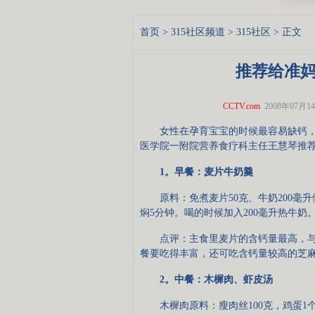
首页
>
315社区频道
>
315社区
> 正文
推荐给准
CCTV.com
2008年07月14
女性在孕育宝宝的时候最容易缺钙，
医学院一附院营养食疗科主任王慧琴推
1。早餐：麦片牛奶羹
原料：免煮麦片50克、牛奶200毫升
焖5分钟。喝的时候加入200毫升热牛
点评：主食里麦片的含钙量最高，与
餐要吃得丰富，还可吃含钙量较高的芝
2。中餐：木樨肉、虾皮汤
木樨肉原料：瘦肉丝100克，鸡蛋1个