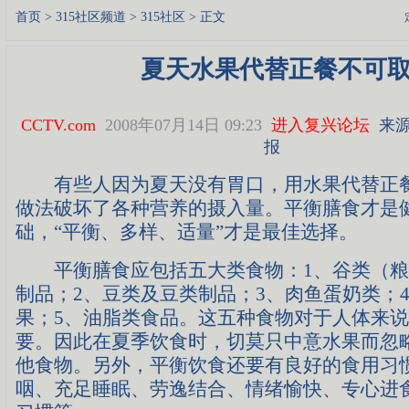
首页
>
315社区频道
>
315社区
> 正文
夏天水果代替正餐不可
CCTV.com
2008年07月14日 09:23
进入复兴论坛
来源
报
有些人因为夏天没有胃口，用水果代替正餐
做法破坏了各种营养的摄入量。平衡膳食才是
础，“平衡、多样、适量”才是最佳选择。
平衡膳食应包括五大类食物：1、谷类（粮
制品；2、豆类及豆类制品；3、肉鱼蛋奶类；
果；5、油脂类食品。这五种食物对于人体来
要。因此在夏季饮食时，切莫只中意水果而忽
他食物。另外，平衡饮食还要有良好的食用习
咽、充足睡眠、劳逸结合、情绪愉快、专心进