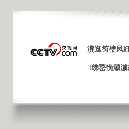
瀵逛笉璧凤紝
绋嶅悗灏濊