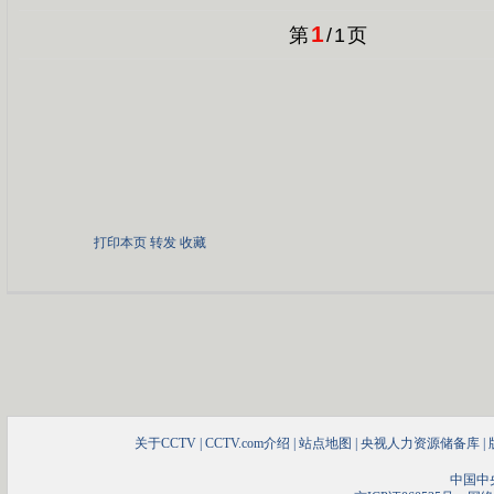
1
第
/
1
页
打印本页
转发
收藏
关于CCTV
|
CCTV.com介绍
|
站点地图
|
央视人力资源储备库
|
中国中