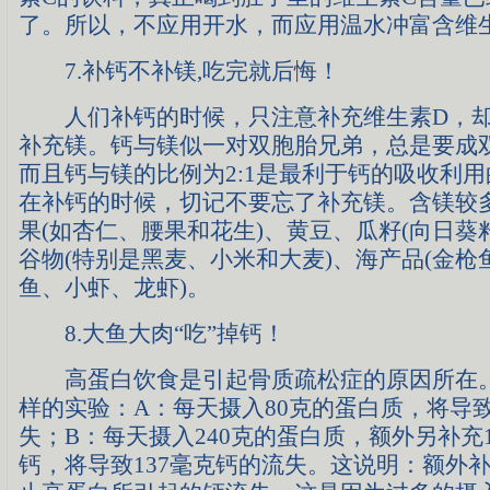
了。所以，不应用开水，而应用温水冲富含维
7.补钙不补镁,吃完就后悔！
人们补钙的时候，只注意补充维生素D，却
补充镁。钙与镁似一对双胞胎兄弟，总是要成
而且钙与镁的比例为2:1是最利于钙的吸收利
在补钙的时候，切记不要忘了补充镁。含镁较
果(如杏仁、腰果和花生)、黄豆、瓜籽(向日葵
谷物(特别是黑麦、小米和大麦)、海产品(金枪
鱼、小虾、龙虾)。
8.大鱼大肉“吃”掉钙！
高蛋白饮食是引起骨质疏松症的原因所在。
样的实验：A：每天摄入80克的蛋白质，将导致
失；B：每天摄入240克的蛋白质，额外另补充1
钙，将导致137毫克钙的流失。这说明：额外