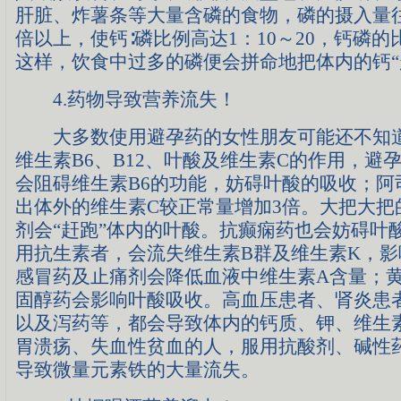
肝脏、炸薯条等大量含磷的食物，磷的摄入量往
倍以上，使钙∶磷比例高达1：10～20，钙磷
这样，饮食中过多的磷便会拼命地把体内的钙“
4.药物导致营养流失！
大多数使用避孕药的女性朋友可能还不知道
维生素B6、B12、叶酸及维生素C的作用，避
会阻碍维生素B6的功能，妨碍叶酸的吸收；阿
出体外的维生素C较正常量增加3倍。大把大把
剂会“赶跑”体内的叶酸。抗癫痫药也会妨碍叶
用抗生素者，会流失维生素B群及维生素K，影
感冒药及止痛剂会降低血液中维生素A含量；
固醇药会影响叶酸吸收。高血压患者、肾炎患
以及泻药等，都会导致体内的钙质、钾、维生
胃溃疡、失血性贫血的人，服用抗酸剂、碱性
导致微量元素铁的大量流失。