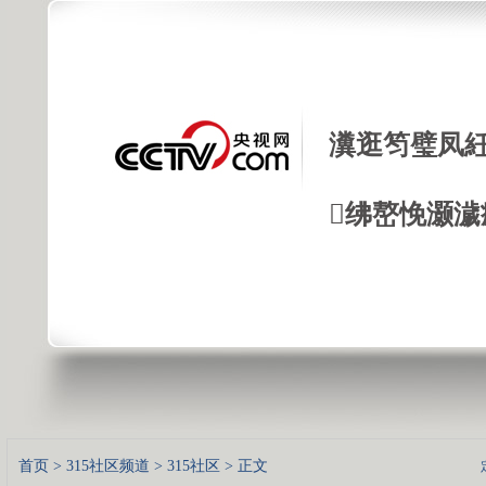
瀵逛笉璧凤紝
绋嶅悗灏濊
首页
>
315社区频道
>
315社区
> 正文