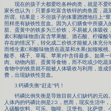
现在的孩子大都爱吃各种肉类，就是不爱吃
家长也认为：只要多吃富含铁锌的肉鱼蛋，蔬
所谓。结果是：不但孩子的体重蹭蹭地往上“窜
照样患有缺铁性贫血。因为人们膳食中所摄入
脏、蛋黄中的铁多为三价铁，不易被人体吸收
素C和酸味物质(富含苹果酸、酒石酸、柠檬酸
存在的情况下，转化成二价铁才能被人体充分
而维生素C和酸味物质在蔬菜和水果(如猕猴桃
酸枣、橘子、草莓、苹果)中含得最多。如果一
肉、动物内脏、蛋黄等食物，而不吃或少吃蔬
食物中的铁质就不能被人体吸收与利用，造成
费，出现缺铁性贫血。
3.钙磷失衡“赶走”钙！
钙磷比例失衡是导致目前人们缺钙的元凶。
人体内的钙磷比例是2∶1，然而，现实生活中
入碳酸饮料、可乐、咖啡、汉堡包、比萨饼、