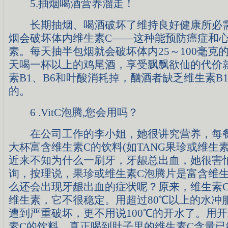
5.抽烟喝酒营养溜走！
长期抽烟、喝酒破坏了维持良好健康所必需
烟会破坏体内维生素C——这种能预防癌症和
素。每天抽半包烟就会破坏体内25～100毫克
天喝一杯以上的鸡尾酒，享受飘飘欲仙的代价
素B1、B6和叶酸消耗掉，酗酒者缺乏维生素B
的。
6 .VitC泡腾,您会用吗？
在公司工作的李小姐，她很讲究营养，每餐
大杯富含维生素C的饮料(如TANG果珍或维生素
近来不知为什么一刷牙，牙龈总出血，她很害
询，按理说，果珍或维生素C泡腾片是富含维生
么还会出现牙龈出血的症状呢？原来，维生素
维生素，它不很稳定。用超过80℃以上的水冲
遭到严重破坏，更不用说100℃的开水了。用
素C的饮料，真正喝到肚子里的维生素C含量已