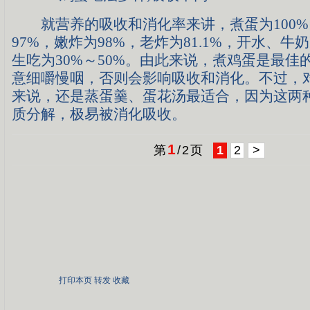
就营养的吸收和消化率来讲，煮蛋为100%
97%，嫩炸为98%，老炸为81.1%，开水、牛奶
生吃为30%～50%。由此来说，煮鸡蛋是最佳
意细嚼慢咽，否则会影响吸收和消化。不过，
来说，还是蒸蛋羹、蛋花汤最适合，因为这两
质分解，极易被消化吸收。
1
第
/
2
页
1
2
>
打印本页
转发
收藏