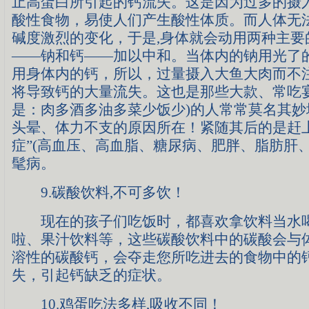
止高蛋白所引起的钙流失。这是因为过多的摄
酸性食物，易使人们产生酸性体质。而人体无
碱度激烈的变化，于是,身体就会动用两种主要
——钠和钙——加以中和。当体内的钠用光了
用身体内的钙，所以，过量摄入大鱼大肉而不
将导致钙的大量流失。这也是那些大款、常吃宴
是：肉多酒多油多菜少饭少)的人常常莫名其妙
头晕、体力不支的原因所在！紧随其后的是赶
症”(高血压、高血脂、糖尿病、肥胖、脂肪肝
髦病。
9.碳酸饮料,不可多饮！
现在的孩子们吃饭时，都喜欢拿饮料当水
啦、果汁饮料等，这些碳酸饮料中的碳酸会与
溶性的碳酸钙，会夺走您所吃进去的食物中的
失，引起钙缺乏的症状。
10.鸡蛋吃法多样,吸收不同！